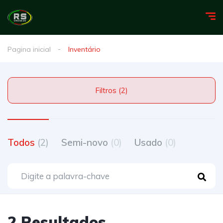
Pagina inicial
Inventário
Filtros (2)
Todos
(2)
Semi-novo
(0)
Usado
(0)
2 Resultados