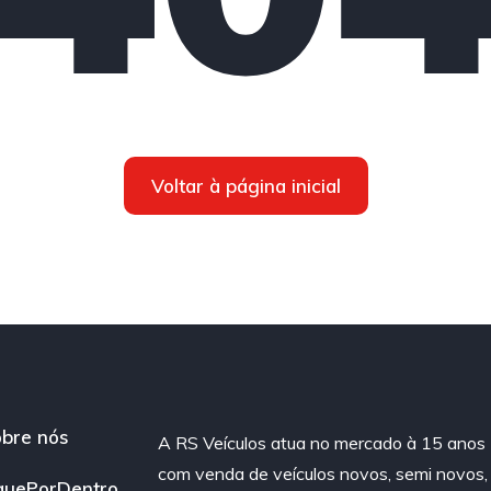
Voltar à página inicial
bre nós
A RS Veículos atua no mercado à 15 anos
com venda de veículos novos, semi novos,
quePorDentro