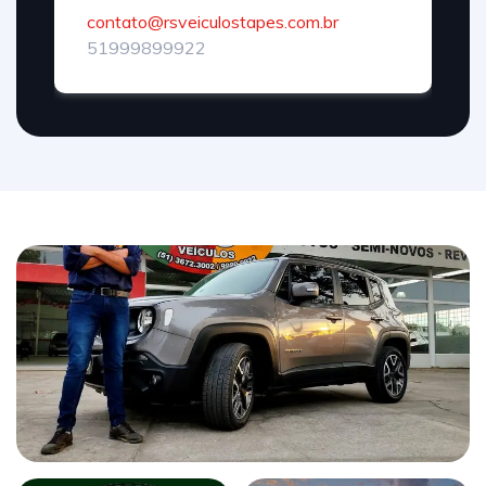
contato@rsveiculostapes.com.br
51999899922