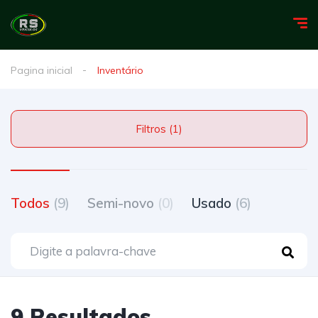
Pagina inicial
Inventário
Filtros (1)
Todos
(9)
Semi-novo
(0)
Usado
(6)
9 Resultados