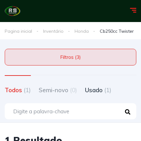
Pagina inicial
Inventário
Honda
Cb250cc Twister
Filtros (3)
Todos
(1)
Semi-novo
(0)
Usado
(1)
1 Resultado