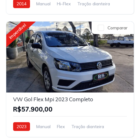
2014
Manual
Hi-Flex
Tração dianteira
Imperdivel
Comparar
VW Gol Flex Mpi 2023 Completo
R$57.900,00
2023
Manual
Flex
Tração dianteira